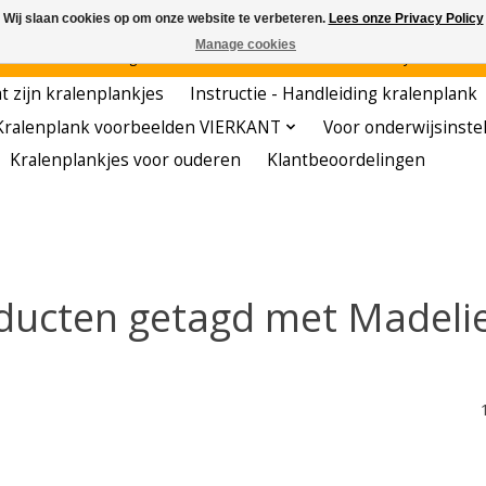
Wij slaan cookies op om onze website te verbeteren.
Lees onze Privacy Policy
Manage cookies
den - - - - Voordelige startersets - - - - De meest leerzame hobby voor kleuters!
t zijn kralenplankjes
Instructie - Handleiding kralenplank
Kralenplank voorbeelden VIERKANT
Voor onderwijsinste
Kralenplankjes voor ouderen
Klantbeoordelingen
ducten getagd met Madelie