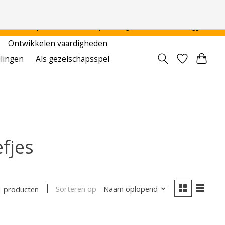
 - - - - Voor particulier en onderwijsinstellingen
Aanmelden / Inloggen
Ontwikkelen vaardigheden
llingen
Als gezelschapsspel
fjes
Sorteren op
Naam oplopend
1 producten