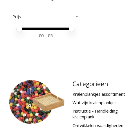
Prijs
Minimale prijswaarde
Price maximum value
€
0
- €
5
Categorieën
Kralenplankjes assortiment
Wat zijn kralenplankjes
Instructie - Handleiding
kralenplank
Ontwikkelen vaardigheden