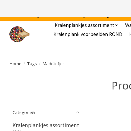
Gratis verzending binnen Nederland - - - - Legvoorbeelden gratis te downloa
Kralenplankjes assortiment
Wa
Kralenplank voorbeelden ROND
Home
/
Tags
/
Madeliefjes
Pro
Categorieën
Kralenplankjes assortiment