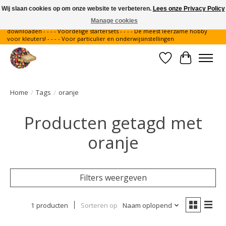
Wij slaan cookies op om onze website te verbeteren.
Lees onze Privacy Policy
Manage cookies
Gratis verzending binnen Nederland - - - - Legvoorbeelden gratis te
downloaden - - - - Voordelige startersets - - - - De meest leerzame hobby
voor kleuters! - - - - Voor particulier en onderwijsinstellingen
Verlanglijst
Winkelwa
Home
/
Tags
/
oranje
Producten getagd met
oranje
Filters weergeven
1 producten
Sorteren op
Naam oplopend