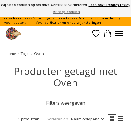
Wij slaan cookies op om onze website te verbeteren.
Lees onze Privacy Policy
Manage cookies
Gratis verzending binnen Nederland - - - - Legvoorbeelden gratis te
downloaden - - - - Voordelige startersets - - - - De meest leerzame hobby
voor kleuters! - - - - Voor particulier en onderwijsinstellingen
Verlanglijst
Winkelwa
Home
/
Tags
/
Oven
Producten getagd met
Oven
Filters weergeven
1 producten
Sorteren op
Naam oplopend