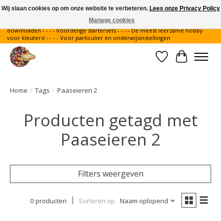
Wij slaan cookies op om onze website te verbeteren.
Lees onze Privacy Policy
Manage cookies
Gratis verzending binnen Nederland - - - - Legvoorbeelden gratis te
downloaden - - - - Voordelige startersets - - - - De meest leerzame hobby
voor kleuters! - - - - Voor particulier en onderwijsinstellingen
Verlanglijst
Winkelwa
Home
/
Tags
/
Paaseieren 2
Producten getagd met
Paaseieren 2
Filters weergeven
0 producten
Sorteren op
Naam oplopend