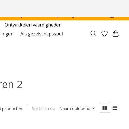
 - - - - Voor particulier en onderwijsinstellingen
Aanmelden / Inloggen
Ontwikkelen vaardigheden
llingen
Als gezelschapsspel
ren 2
Sorteren op
Naam oplopend
0 producten