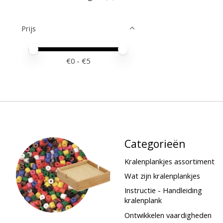
Prijs
Minimale prijswaarde
Price maximum value
€
0
- €
5
Categorieën
Kralenplankjes assortiment
Wat zijn kralenplankjes
Instructie - Handleiding
kralenplank
Ontwikkelen vaardigheden