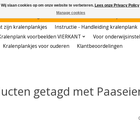
Wij slaan cookies op om onze website te verbeteren.
Lees onze Privacy Policy
Manage cookies
den - - - - Voordelige startersets - - - - De meest leerzame hobby voor kleuters!
t zijn kralenplankjes
Instructie - Handleiding kralenplank
Kralenplank voorbeelden VIERKANT
Voor onderwijsinste
Kralenplankjes voor ouderen
Klantbeoordelingen
ucten getagd met Paaseie