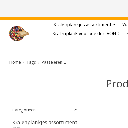
Gratis verzending binnen Nederland - - - - Legvoorbeelden gratis te downloa
Kralenplankjes assortiment
Wa
Kralenplank voorbeelden ROND
Home
/
Tags
/
Paaseieren 2
Prod
Categorieën
Kralenplankjes assortiment