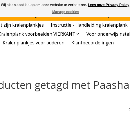
Wij slaan cookies op om onze website te verbeteren.
Lees onze Privacy Policy
Manage cookies
den - - - - Voordelige startersets - - - - De meest leerzame hobby voor kleuters!
t zijn kralenplankjes
Instructie - Handleiding kralenplank
Kralenplank voorbeelden VIERKANT
Voor onderwijsinste
Kralenplankjes voor ouderen
Klantbeoordelingen
ducten getagd met Paasha