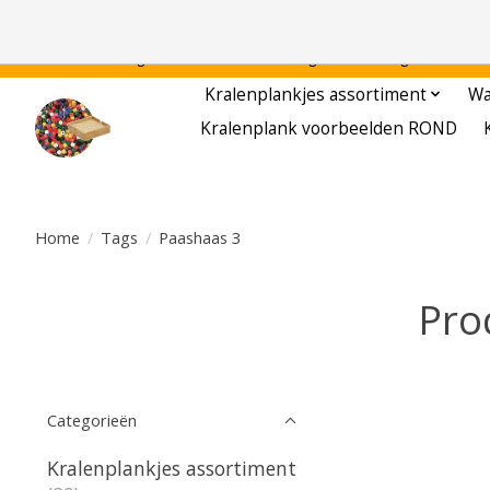
Gratis verzending binnen Nederland - - - - Legvoorbeelden gratis te downloa
Kralenplankjes assortiment
Wa
Kralenplank voorbeelden ROND
Home
/
Tags
/
Paashaas 3
Pro
Categorieën
Kralenplankjes assortiment