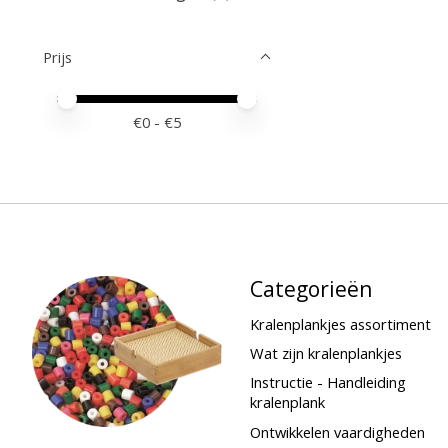
Prijs
Minimale prijswaarde
Price maximum value
€
0
- €
5
Categorieën
Kralenplankjes assortiment
Wat zijn kralenplankjes
Instructie - Handleiding
kralenplank
Ontwikkelen vaardigheden