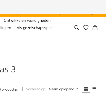
 - - - - Voor particulier en onderwijsinstellingen
Aanmelden / Inloggen
Ontwikkelen vaardigheden
llingen
Als gezelschapsspel
as 3
Sorteren op
Naam oplopend
0 producten