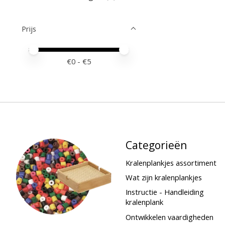
Prijs
Minimale prijswaarde
Price maximum value
€
0
- €
5
Categorieën
Kralenplankjes assortiment
Wat zijn kralenplankjes
Instructie - Handleiding
kralenplank
Ontwikkelen vaardigheden