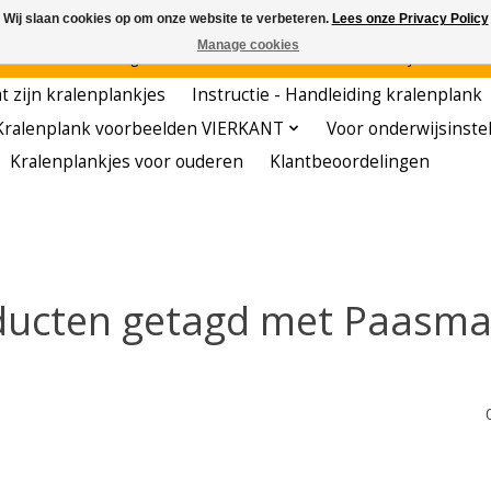
Wij slaan cookies op om onze website te verbeteren.
Lees onze Privacy Policy
Manage cookies
den - - - - Voordelige startersets - - - - De meest leerzame hobby voor kleuters!
t zijn kralenplankjes
Instructie - Handleiding kralenplank
Kralenplank voorbeelden VIERKANT
Voor onderwijsinste
Kralenplankjes voor ouderen
Klantbeoordelingen
ducten getagd met Paasma