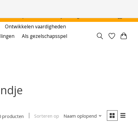
 - - - - Voor particulier en onderwijsinstellingen
Aanmelden / Inloggen
Ontwikkelen vaardigheden
llingen
Als gezelschapsspel
ndje
Sorteren op
Naam oplopend
0 producten