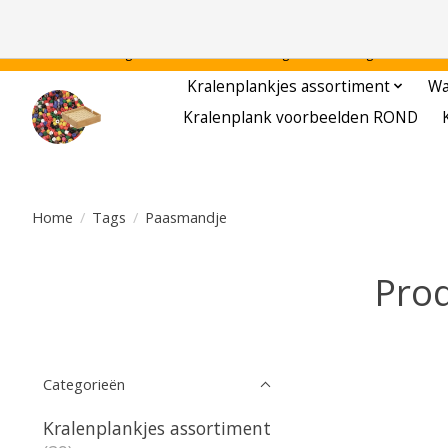
Gratis verzending binnen Nederland - - - - Legvoorbeelden gratis te downloa
Kralenplankjes assortiment
Wa
Kralenplank voorbeelden ROND
Home
/
Tags
/
Paasmandje
Pro
Categorieën
Kralenplankjes assortiment