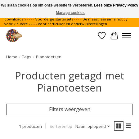
Wij slaan cookies op om onze website te verbeteren.
Lees onze Privacy Policy
Manage cookies
Gratis verzending binnen Nederland - - - - Legvoorbeelden gratis te
downloaden - - - - Voordelige startersets - - - - De meest leerzame hobby
voor kleuters! - - - - Voor particulier en onderwijsinstellingen
Verlanglijst
Winkelwa
Home
/
Tags
/
Pianotoetsen
Producten getagd met
Pianotoetsen
Filters weergeven
1 producten
Sorteren op
Naam oplopend