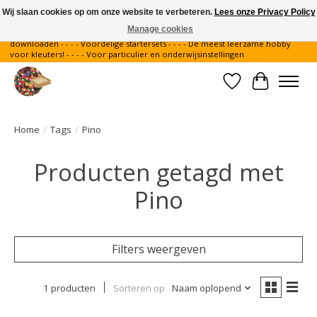
Wij slaan cookies op om onze website te verbeteren.
Lees onze Privacy Policy
Manage cookies
Gratis verzending binnen Nederland - - - - Legvoorbeelden gratis te
downloaden - - - - Voordelige startersets - - - - De meest leerzame hobby
voor kleuters! - - - - Voor particulier en onderwijsinstellingen
Verlanglijst
Winkelwa
Home
/
Tags
/
Pino
Producten getagd met
Pino
Filters weergeven
1 producten
Sorteren op
Naam oplopend