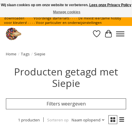
Wij slaan cookies op om onze website te verbeteren.
Lees onze Privacy Policy
Manage cookies
Gratis verzending binnen Nederland - - - - Legvoorbeelden gratis te
downloaden - - - - Voordelige startersets - - - - De meest leerzame hobby
voor kleuters! - - - - Voor particulier en onderwijsinstellingen
Verlanglijst
Winkelwa
Home
/
Tags
/
Siepie
Producten getagd met
Siepie
Filters weergeven
1 producten
Sorteren op
Naam oplopend