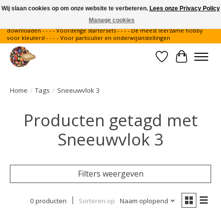
Wij slaan cookies op om onze website te verbeteren.
Lees onze Privacy Policy
Manage cookies
Gratis verzending binnen Nederland - - - - Legvoorbeelden gratis te
downloaden - - - - Voordelige startersets - - - - De meest leerzame hobby
voor kleuters! - - - - Voor particulier en onderwijsinstellingen
Verlanglijst
Winkelwa
Home
/
Tags
/
Sneeuwvlok 3
Producten getagd met
Sneeuwvlok 3
Filters weergeven
0 producten
Sorteren op
Naam oplopend