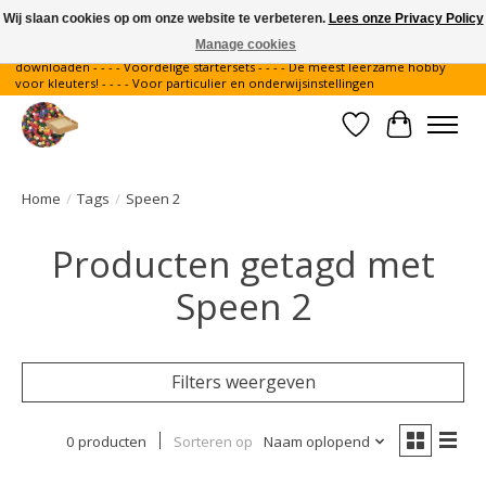
Wij slaan cookies op om onze website te verbeteren.
Lees onze Privacy Policy
Manage cookies
Gratis verzending binnen Nederland - - - - Legvoorbeelden gratis te
downloaden - - - - Voordelige startersets - - - - De meest leerzame hobby
voor kleuters! - - - - Voor particulier en onderwijsinstellingen
Verlanglijst
Winkelwa
Home
/
Tags
/
Speen 2
Producten getagd met
Speen 2
Filters weergeven
0 producten
Sorteren op
Naam oplopend