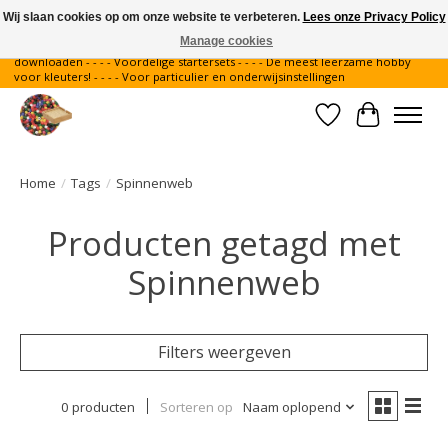
Wij slaan cookies op om onze website te verbeteren.
Lees onze Privacy Policy
Manage cookies
Gratis verzending binnen Nederland - - - - Legvoorbeelden gratis te
downloaden - - - - Voordelige startersets - - - - De meest leerzame hobby
voor kleuters! - - - - Voor particulier en onderwijsinstellingen
Verlanglijst
Winkelwa
Home
/
Tags
/
Spinnenweb
Producten getagd met
Spinnenweb
Filters weergeven
0 producten
Sorteren op
Naam oplopend