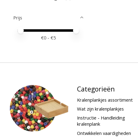
Prijs
Minimale prijswaarde
Price maximum value
€
0
- €
5
Categorieën
Kralenplankjes assortiment
Wat zijn kralenplankjes
Instructie - Handleiding
kralenplank
Ontwikkelen vaardigheden