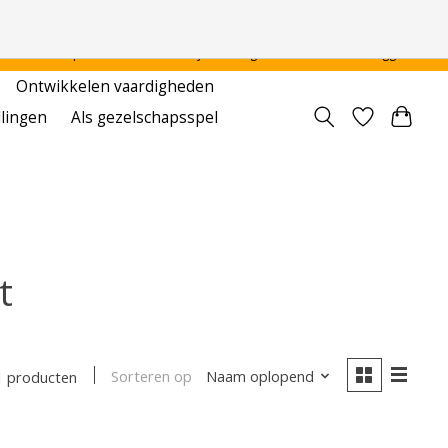
 - - - - Voor particulier en onderwijsinstellingen
Aanmelden / Inloggen
Ontwikkelen vaardigheden
llingen
Als gezelschapsspel
t
Sorteren op
Naam oplopend
1 producten