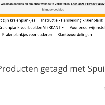
Wij slaan cookies op om onze website te verbeteren.
Lees onze Privacy Policy
Manage cookies
den - - - - Voordelige startersets - - - - De meest leerzame hobby voor kleuters!
t zijn kralenplankjes
Instructie - Handleiding kralenplank
Kralenplank voorbeelden VIERKANT
Voor onderwijsinste
Kralenplankjes voor ouderen
Klantbeoordelingen
Producten getagd met Spui