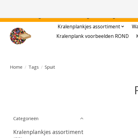
Gratis verzending binnen Nederland - - - - Legvoorbeelden gratis te downloa
Kralenplankjes assortiment
Wa
Kralenplank voorbeelden ROND
Home
/
Tags
/
Spuit
Categorieën
Kralenplankjes assortiment