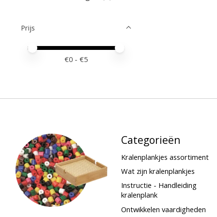
Prijs
Minimale prijswaarde
Price maximum value
€
0
- €
5
Categorieën
Kralenplankjes assortiment
Wat zijn kralenplankjes
Instructie - Handleiding
kralenplank
Ontwikkelen vaardigheden