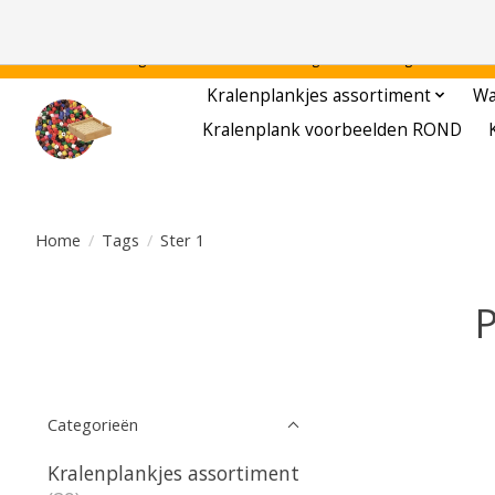
Gratis verzending binnen Nederland - - - - Legvoorbeelden gratis te downloa
Kralenplankjes assortiment
Wa
Kralenplank voorbeelden ROND
Home
/
Tags
/
Ster 1
P
Categorieën
Kralenplankjes assortiment