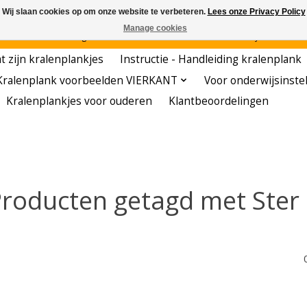
Wij slaan cookies op om onze website te verbeteren.
Lees onze Privacy Policy
Manage cookies
den - - - - Voordelige startersets - - - - De meest leerzame hobby voor kleuters!
t zijn kralenplankjes
Instructie - Handleiding kralenplank
Kralenplank voorbeelden VIERKANT
Voor onderwijsinste
Kralenplankjes voor ouderen
Klantbeoordelingen
roducten getagd met Ster