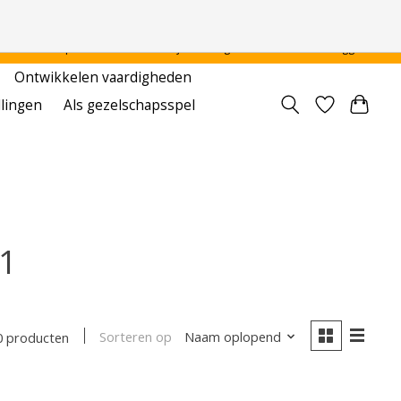
 - - - - Voor particulier en onderwijsinstellingen
Aanmelden / Inloggen
Ontwikkelen vaardigheden
llingen
Als gezelschapsspel
 1
Sorteren op
Naam oplopend
0 producten