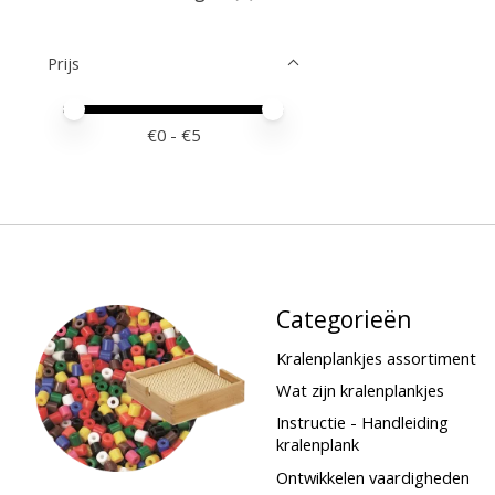
Prijs
Minimale prijswaarde
Price maximum value
€
0
- €
5
Categorieën
Kralenplankjes assortiment
Wat zijn kralenplankjes
Instructie - Handleiding
kralenplank
Ontwikkelen vaardigheden