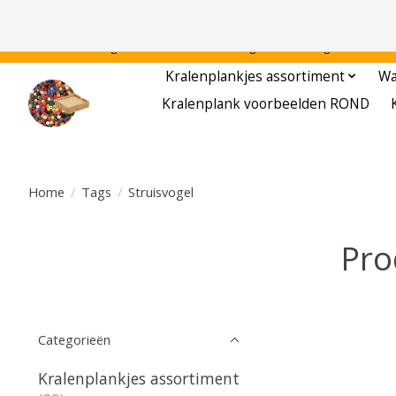
Gratis verzending binnen Nederland - - - - Legvoorbeelden gratis te downloa
Kralenplankjes assortiment
Wa
Kralenplank voorbeelden ROND
Home
/
Tags
/
Struisvogel
Pro
Categorieën
Kralenplankjes assortiment