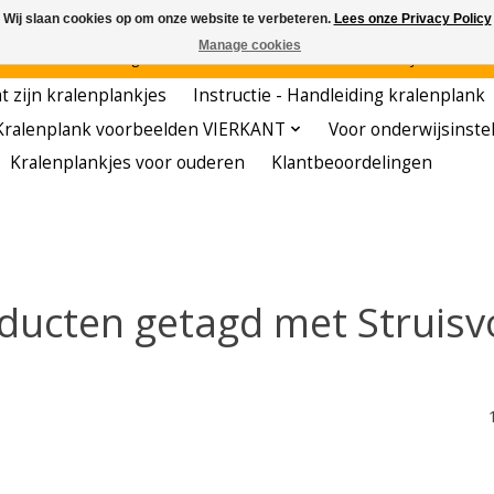
Wij slaan cookies op om onze website te verbeteren.
Lees onze Privacy Policy
Manage cookies
den - - - - Voordelige startersets - - - - De meest leerzame hobby voor kleuters!
t zijn kralenplankjes
Instructie - Handleiding kralenplank
Kralenplank voorbeelden VIERKANT
Voor onderwijsinste
Kralenplankjes voor ouderen
Klantbeoordelingen
ducten getagd met Struisv