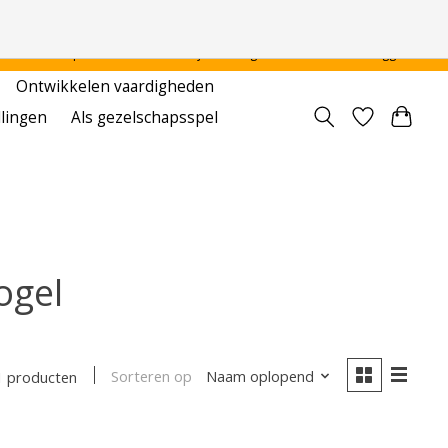
 - - - - Voor particulier en onderwijsinstellingen
Aanmelden / Inloggen
Ontwikkelen vaardigheden
llingen
Als gezelschapsspel
ogel
Sorteren op
Naam oplopend
1 producten