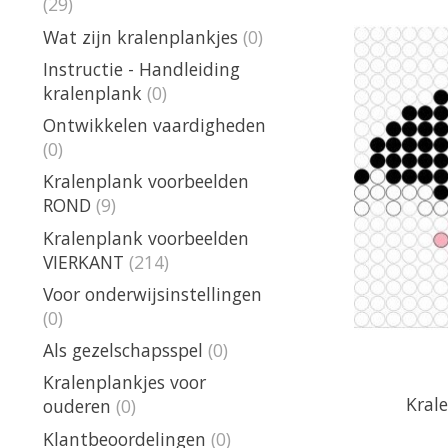
(29)
Wat zijn kralenplankjes
(0)
Instructie - Handleiding
kralenplank
(0)
Ontwikkelen vaardigheden
(0)
Kralenplank voorbeelden
ROND
(9)
Kralenplank voorbeelden
VIERKANT
(214)
Voor onderwijsinstellingen
(0)
Als gezelschapsspel
(0)
Kralenplankjes voor
Kral
ouderen
(0)
Klantbeoordelingen
(0)