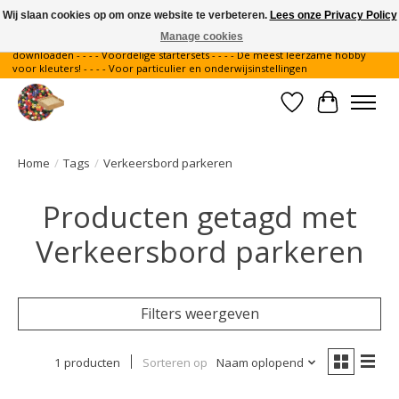
Wij slaan cookies op om onze website te verbeteren.
Lees onze Privacy Policy
Manage cookies
Gratis verzending binnen Nederland - - - - Legvoorbeelden gratis te
downloaden - - - - Voordelige startersets - - - - De meest leerzame hobby
voor kleuters! - - - - Voor particulier en onderwijsinstellingen
Verlanglijst
Winkelwa
Home
/
Tags
/
Verkeersbord parkeren
Producten getagd met
Verkeersbord parkeren
Filters weergeven
1 producten
Sorteren op
Naam oplopend