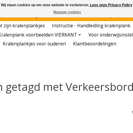
Wij slaan cookies op om onze website te verbeteren.
Lees onze Privacy Policy
Manage cookies
den - - - - Voordelige startersets - - - - De meest leerzame hobby voor kleuters!
t zijn kralenplankjes
Instructie - Handleiding kralenplank
Kralenplank voorbeelden VIERKANT
Voor onderwijsinste
Kralenplankjes voor ouderen
Klantbeoordelingen
n getagd met Verkeersbord