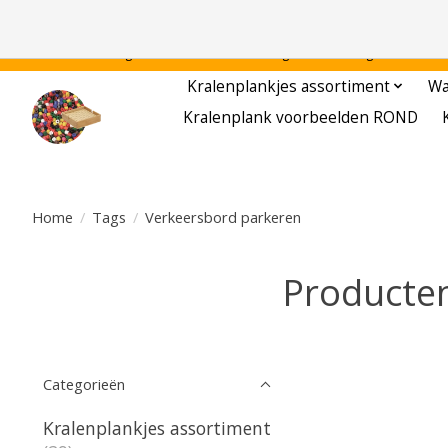
Gratis verzending binnen Nederland - - - - Legvoorbeelden gratis te downloa
Kralenplankjes assortiment
Wa
Kralenplank voorbeelden ROND
Home
/
Tags
/
Verkeersbord parkeren
Producte
Categorieën
Kralenplankjes assortiment