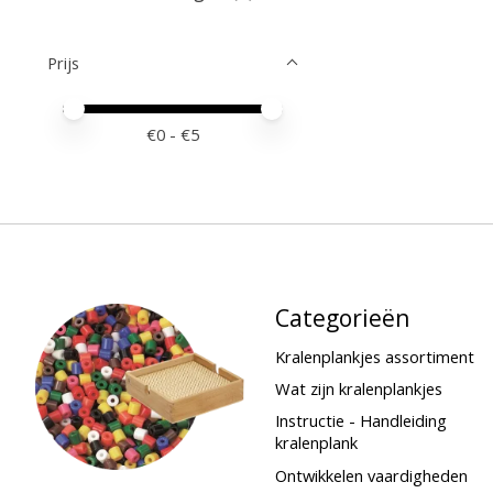
Prijs
Minimale prijswaarde
Price maximum value
€
0
- €
5
Categorieën
Kralenplankjes assortiment
Wat zijn kralenplankjes
Instructie - Handleiding
kralenplank
Ontwikkelen vaardigheden