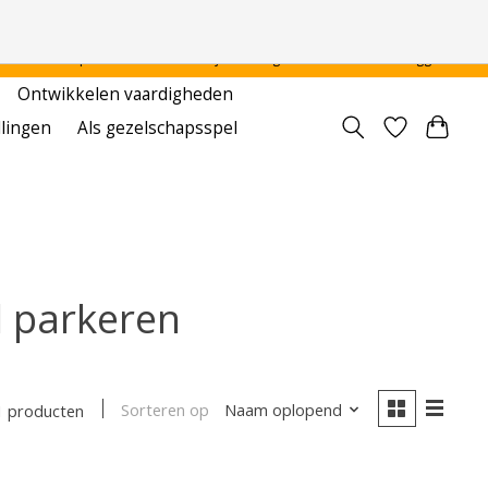
 - - - - Voor particulier en onderwijsinstellingen
Aanmelden / Inloggen
Ontwikkelen vaardigheden
llingen
Als gezelschapsspel
 parkeren
Sorteren op
Naam oplopend
1 producten