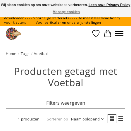
Wij slaan cookies op om onze website te verbeteren.
Lees onze Privacy Policy
Manage cookies
Gratis verzending binnen Nederland - - - - Legvoorbeelden gratis te
downloaden - - - - Voordelige startersets - - - - De meest leerzame hobby
voor kleuters! - - - - Voor particulier en onderwijsinstellingen
Verlanglijst
Winkelwa
Home
/
Tags
/
Voetbal
Producten getagd met
Voetbal
Filters weergeven
1 producten
Sorteren op
Naam oplopend