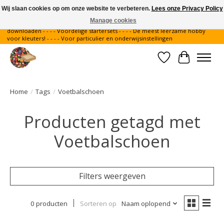
Wij slaan cookies op om onze website te verbeteren.
Lees onze Privacy Policy
Manage cookies
Gratis verzending binnen Nederland - - - - Legvoorbeelden gratis te
downloaden - - - - Voordelige startersets - - - - De meest leerzame hobby
voor kleuters! - - - - Voor particulier en onderwijsinstellingen
Verlanglijst
Winkelwa
Home
/
Tags
/
Voetbalschoen
Producten getagd met
Voetbalschoen
Filters weergeven
0 producten
Sorteren op
Naam oplopend