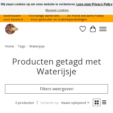
Wij slaan cookies op om onze website te verbeteren.
Lees onze Privacy Policy
Manage cookies
Gratis verzending binnen Nederland - - - - Legvoorbeelden gratis te
downloaden - - - - Voordelige startersets - - - - De meest leerzame hobby
voor kleuters! - - - - Voor particulier en onderwijsinstellingen
Verlanglijst
Winkelwa
Home
/
Tags
/
Waterijsje
Producten getagd met
Waterijsje
Filters weergeven
0 producten
Sorteren op
Naam oplopend