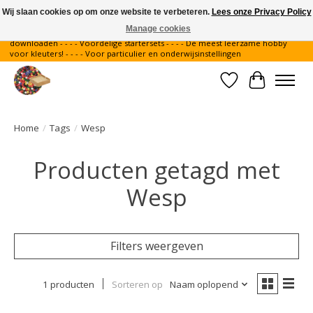
Wij slaan cookies op om onze website te verbeteren.
Lees onze Privacy Policy
Manage cookies
Gratis verzending binnen Nederland - - - - Legvoorbeelden gratis te
downloaden - - - - Voordelige startersets - - - - De meest leerzame hobby
voor kleuters! - - - - Voor particulier en onderwijsinstellingen
Verlanglijst
Winkelwa
Home
/
Tags
/
Wesp
Producten getagd met
Wesp
Filters weergeven
1 producten
Sorteren op
Naam oplopend