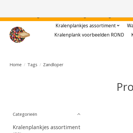
Gratis verzending binnen Nederland - - - - Legvoorbeelden gratis te downloa
Kralenplankjes assortiment
Wa
Kralenplank voorbeelden ROND
Home
/
Tags
/
Zandloper
Pro
Categorieën
Kralenplankjes assortiment