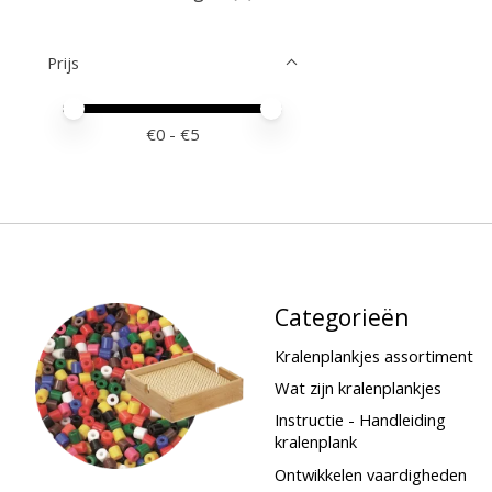
Prijs
Minimale prijswaarde
Price maximum value
€
0
- €
5
Categorieën
Kralenplankjes assortiment
Wat zijn kralenplankjes
Instructie - Handleiding
kralenplank
Ontwikkelen vaardigheden