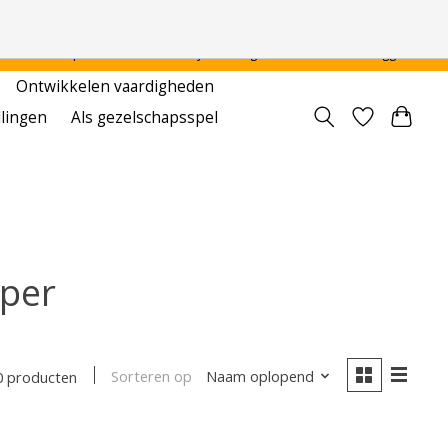
 - - - - Voor particulier en onderwijsinstellingen
Aanmelden / Inloggen
Ontwikkelen vaardigheden
llingen
Als gezelschapsspel
per
Sorteren op
Naam oplopend
0 producten