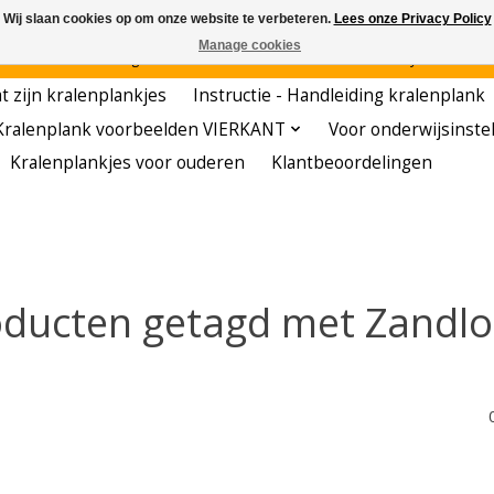
Wij slaan cookies op om onze website te verbeteren.
Lees onze Privacy Policy
Manage cookies
den - - - - Voordelige startersets - - - - De meest leerzame hobby voor kleuters!
t zijn kralenplankjes
Instructie - Handleiding kralenplank
Kralenplank voorbeelden VIERKANT
Voor onderwijsinste
Kralenplankjes voor ouderen
Klantbeoordelingen
ducten getagd met Zandlo