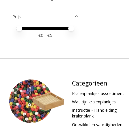
Prijs
Minimale prijswaarde
Price maximum value
€
0
- €
5
Categorieën
Kralenplankjes assortiment
Wat zijn kralenplankjes
Instructie - Handleiding
kralenplank
Ontwikkelen vaardigheden