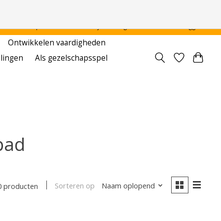
 - - - - Voor particulier en onderwijsinstellingen
Aanmelden / Inloggen
Ontwikkelen vaardigheden
llingen
Als gezelschapsspel
pad
Sorteren op
Naam oplopend
0 producten