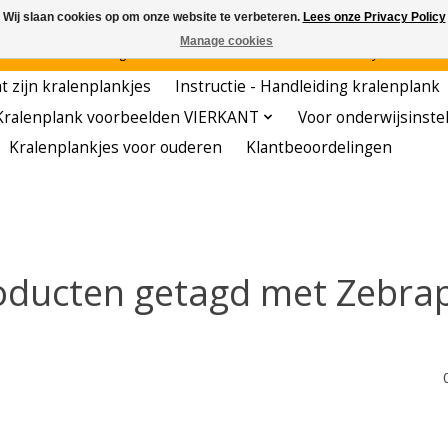
Wij slaan cookies op om onze website te verbeteren.
Lees onze Privacy Policy
Manage cookies
den - - - - Voordelige startersets - - - - De meest leerzame hobby voor kleuters!
t zijn kralenplankjes
Instructie - Handleiding kralenplank
Kralenplank voorbeelden VIERKANT
Voor onderwijsinste
Kralenplankjes voor ouderen
Klantbeoordelingen
oducten getagd met Zebra