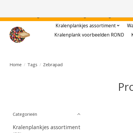
Gratis verzending binnen Nederland - - - - Legvoorbeelden gratis te downloa
Kralenplankjes assortiment
Wa
Kralenplank voorbeelden ROND
Home
/
Tags
/
Zebrapad
Pr
Categorieën
Kralenplankjes assortiment