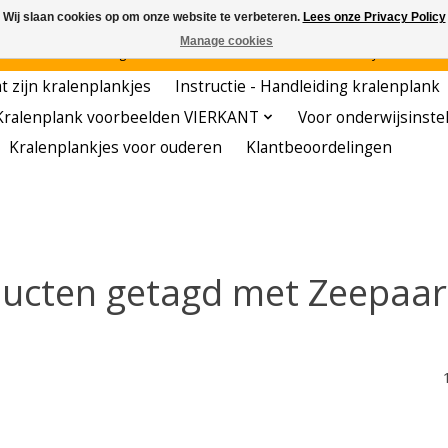
Wij slaan cookies op om onze website te verbeteren.
Lees onze Privacy Policy
Manage cookies
den - - - - Voordelige startersets - - - - De meest leerzame hobby voor kleuters!
t zijn kralenplankjes
Instructie - Handleiding kralenplank
Kralenplank voorbeelden VIERKANT
Voor onderwijsinste
Kralenplankjes voor ouderen
Klantbeoordelingen
ucten getagd met Zeepaar