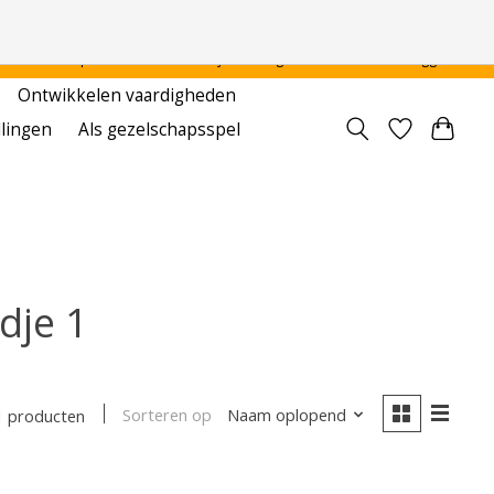
 - - - - Voor particulier en onderwijsinstellingen
Aanmelden / Inloggen
Ontwikkelen vaardigheden
llingen
Als gezelschapsspel
dje 1
Sorteren op
Naam oplopend
1 producten