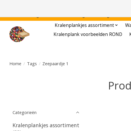
Gratis verzending binnen Nederland - - - - Legvoorbeelden gratis te downloa
Kralenplankjes assortiment
Wa
Kralenplank voorbeelden ROND
Home
/
Tags
/
Zeepaardje 1
Prod
Categorieën
Kralenplankjes assortiment