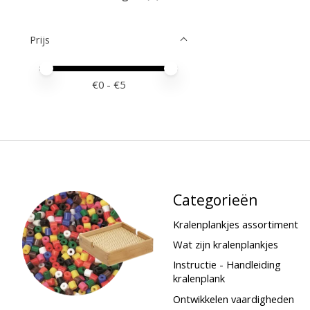
Prijs
Minimale prijswaarde
Price maximum value
€
0
- €
5
Categorieën
Kralenplankjes assortiment
Wat zijn kralenplankjes
Instructie - Handleiding
kralenplank
Ontwikkelen vaardigheden