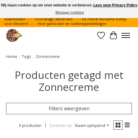
Wij slaan cookies op om onze website te verbeteren.
Lees onze Privacy Policy
Manage cookies
Gratis verzending binnen Nederland - - - - Legvoorbeelden gratis te
downloaden - - - - Voordelige startersets - - - - De meest leerzame hobby
voor kleuters! - - - - Voor particulier en onderwijsinstellingen
Verlanglijst
Winkelwa
Home
/
Tags
/
Zonnecreme
Producten getagd met
Zonnecreme
Filters weergeven
0 producten
Sorteren op
Naam oplopend