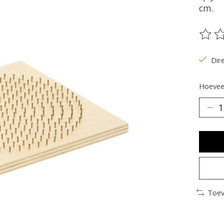
cm.
De be
Dir
Hoeveel
Toev