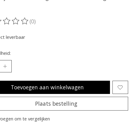
(0)
oordeling van dit product is
0
van de 5
ect leverbaar
heid:
Toevoegen aan winkelwagen
Plaats bestelling
oegen om te vergelijken