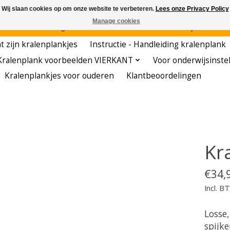
Wij slaan cookies op om onze website te verbeteren.
Lees onze Privacy Policy
Manage cookies
den - - - - Voordelige startersets - - - - De meest leerzame hobby voor kleuters!
t zijn kralenplankjes
Instructie - Handleiding kralenplank
Kralenplank voorbeelden VIERKANT
Voor onderwijsinste
Kralenplankjes voor ouderen
Klantbeoordelingen
Kr
€34,
Incl. B
Losse
spijk