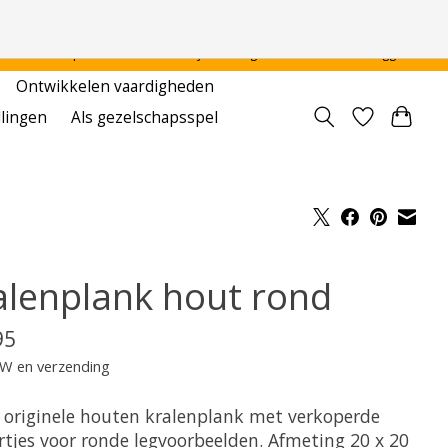
 - - - - Voor particulier en onderwijsinstellingen
Aanmelden / Inloggen
Ontwikkelen vaardigheden
llingen
Als gezelschapsspel
alenplank hout rond
95
TW en verzending
, originele houten kralenplank met verkoperde
ertjes voor ronde legvoorbeelden. Afmeting 20 x 20