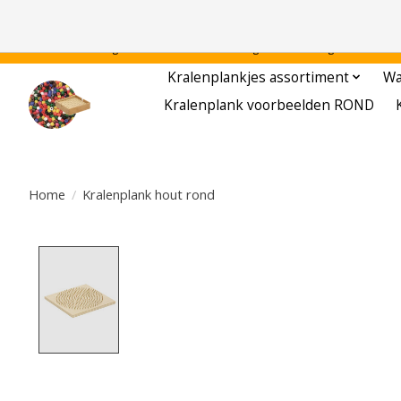
Gratis verzending binnen Nederland - - - - Legvoorbeelden gratis te downloa
Kralenplankjes assortiment
Wa
Kralenplank voorbeelden ROND
Home
/
Kralenplank hout rond
Product image slideshow Items