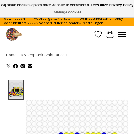
Wij slaan cookies op om onze website te verbeteren.
Lees onze Privacy Policy
Manage cookies
Gratis verzending binnen Nederland - - - - Legvoorbeelden gratis te
downloaden - - - - Voordelige startersets - - - - De meest leerzame hobby
voor kleuters! - - - - Voor particulier en onderwijsinstellingen
Verlanglijst
Winkelwa
Home
/
Kralenplank Ambulance 1
Product image slideshow Items