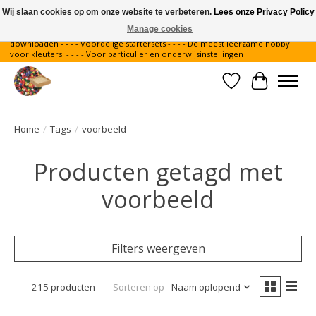
Wij slaan cookies op om onze website te verbeteren.
Lees onze Privacy Policy
Manage cookies
Gratis verzending binnen Nederland - - - - Legvoorbeelden gratis te
downloaden - - - - Voordelige startersets - - - - De meest leerzame hobby
voor kleuters! - - - - Voor particulier en onderwijsinstellingen
Verlanglijst
Winkelwa
Home
/
Tags
/
voorbeeld
Producten getagd met
voorbeeld
Filters weergeven
215 producten
Sorteren op
Naam oplopend