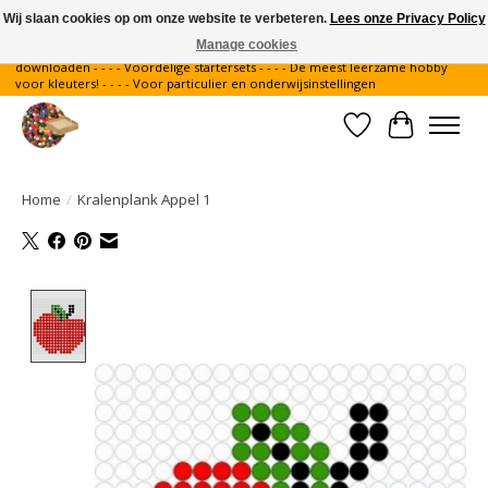
Wij slaan cookies op om onze website te verbeteren.
Lees onze Privacy Policy
Manage cookies
Gratis verzending binnen Nederland - - - - Legvoorbeelden gratis te
downloaden - - - - Voordelige startersets - - - - De meest leerzame hobby
voor kleuters! - - - - Voor particulier en onderwijsinstellingen
Verlanglijst
Winkelwa
Home
/
Kralenplank Appel 1
Product image slideshow Items