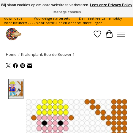
Wij slaan cookies op om onze website te verbeteren.
Lees onze Privacy Policy
Manage cookies
Gratis verzending binnen Nederland - - - - Legvoorbeelden gratis te
downloaden - - - - Voordelige startersets - - - - De meest leerzame hobby
voor kleuters! - - - - Voor particulier en onderwijsinstellingen
Verlanglijst
Winkelwa
Home
/
Kralenplank Bob de Bouwer 1
Product image slideshow Items