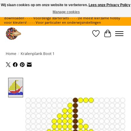
Wij slaan cookies op om onze website te verbeteren.
Lees onze Privacy Policy
Manage cookies
Gratis verzending binnen Nederland - - - - Legvoorbeelden gratis te
downloaden - - - - Voordelige startersets - - - - De meest leerzame hobby
voor kleuters! - - - - Voor particulier en onderwijsinstellingen
Verlanglijst
Winkelwa
Home
/
Kralenplank Boot 1
Product image slideshow Items