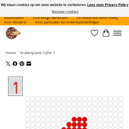
Wij slaan cookies op om onze website te verbeteren.
Lees onze Privacy Policy
Manage cookies
Gratis verzending binnen Nederland - - - - Legvoorbeelden gratis te
downloaden - - - - Voordelige startersets - - - - De meest leerzame hobby
voor kleuters! - - - - Voor particulier en onderwijsinstellingen
Verlanglijst
Winkelwa
Home
/
Kralenplank Cijfer 1
Product image slideshow Items