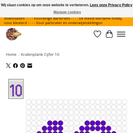
Wij slaan cookies op om onze website te verbeteren.
Lees onze Privacy Policy
Manage cookies
Gratis verzending binnen Nederland - - - - Legvoorbeelden gratis te
downloaden - - - - Voordelige startersets - - - - De meest leerzame hobby
voor kleuters! - - - - Voor particulier en onderwijsinstellingen
Verlanglijst
Winkelwa
Home
/
Kralenplank Cijfer 10
Product image slideshow Items