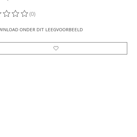
(0)
oordeling van dit product is
0
van de 5
WNLOAD ONDER DIT LEEGVOORBEELD