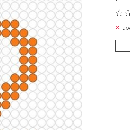
De be
DO