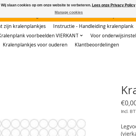
Wij slaan cookies op om onze website te verbeteren.
Lees onze Privacy Policy
Manage cookies
den - - - - Voordelige startersets - - - - De meest leerzame hobby voor kleuters!
t zijn kralenplankjes
Instructie - Handleiding kralenplank
Kralenplank voorbeelden VIERKANT
Voor onderwijsinste
Kralenplankjes voor ouderen
Klantbeoordelingen
Kra
€0,0
Incl. B
Legvo
(vierk