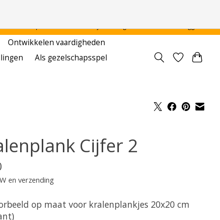
 - - - - Voor particulier en onderwijsinstellingen
Aanmelden / Inloggen
Ontwikkelen vaardigheden
llingen
Als gezelschapsspel
lenplank Cijfer 2
0
TW en verzending
orbeeld op maat voor kralenplankjes 20x20 cm
ant)