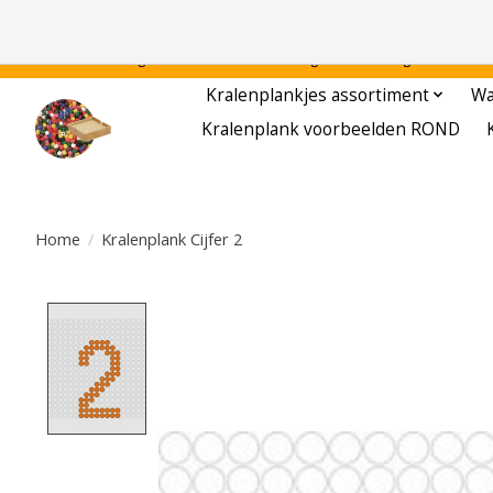
Gratis verzending binnen Nederland - - - - Legvoorbeelden gratis te downloa
Kralenplankjes assortiment
Wa
Kralenplank voorbeelden ROND
Home
/
Kralenplank Cijfer 2
Product image slideshow Items