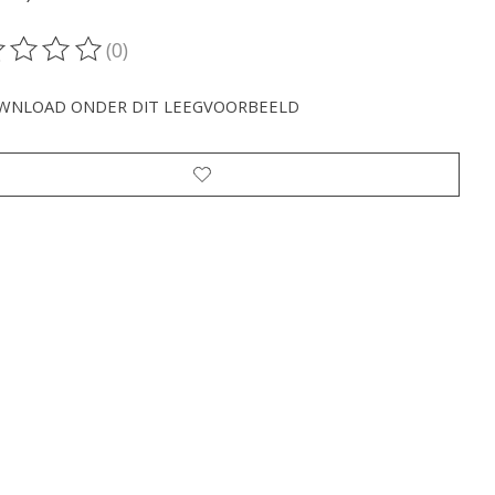
(0)
oordeling van dit product is
0
van de 5
WNLOAD ONDER DIT LEEGVOORBEELD