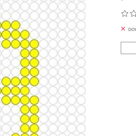
De be
DO