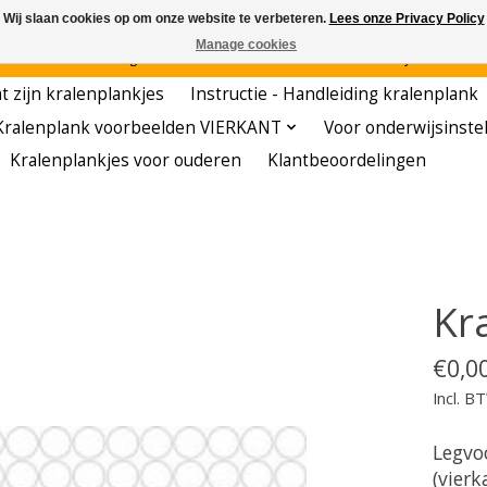
Wij slaan cookies op om onze website te verbeteren.
Lees onze Privacy Policy
Manage cookies
den - - - - Voordelige startersets - - - - De meest leerzame hobby voor kleuters!
t zijn kralenplankjes
Instructie - Handleiding kralenplank
Kralenplank voorbeelden VIERKANT
Voor onderwijsinste
Kralenplankjes voor ouderen
Klantbeoordelingen
Kra
€0,0
Incl. B
Legvo
(vierk