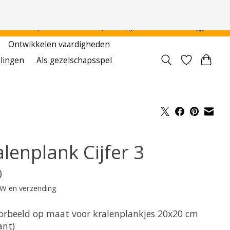
 - - - - Voor particulier en onderwijsinstellingen
Aanmelden / Inloggen
Ontwikkelen vaardigheden
llingen
Als gezelschapsspel
lenplank Cijfer 3
0
TW en verzending
orbeeld op maat voor kralenplankjes 20x20 cm
ant)