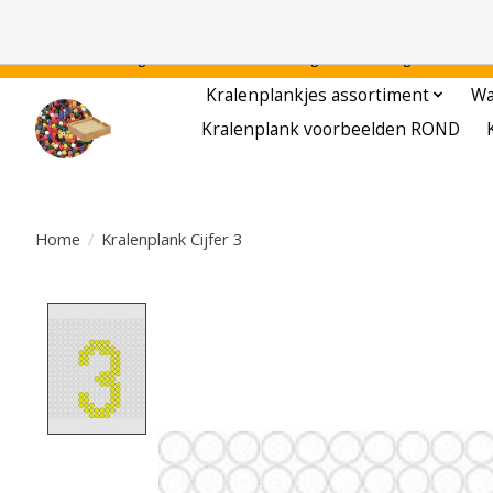
Gratis verzending binnen Nederland - - - - Legvoorbeelden gratis te downloa
Kralenplankjes assortiment
Wa
Kralenplank voorbeelden ROND
Home
/
Kralenplank Cijfer 3
Product image slideshow Items