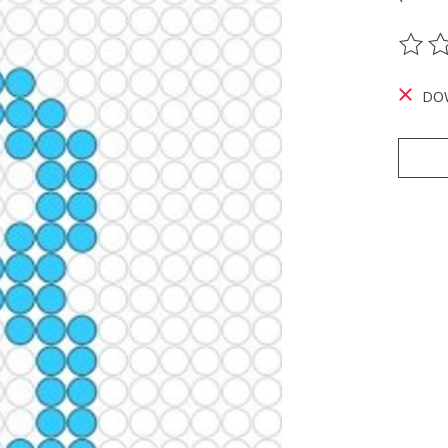
De be
DO