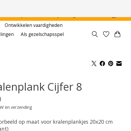
 - - - - Voor particulier en onderwijsinstellingen
Aanmelden / Inloggen
Ontwikkelen vaardigheden
llingen
Als gezelschapsspel
lenplank Cijfer 8
0
TW en verzending
orbeeld op maat voor kralenplankjes 20x20 cm
ant)