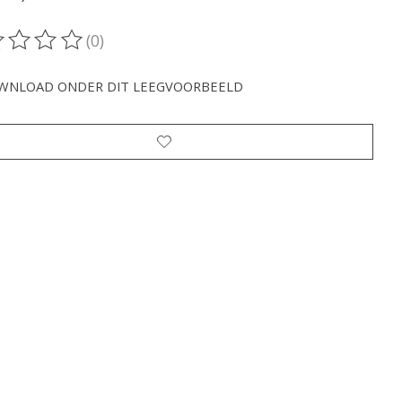
(0)
oordeling van dit product is
0
van de 5
WNLOAD ONDER DIT LEEGVOORBEELD