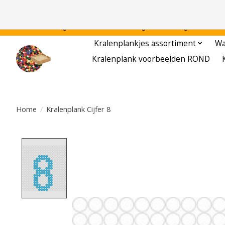
Gratis verzending binnen Nederland - - - - Legvoorbeelden gratis te downloa
Kralenplankjes assortiment
Wa
Kralenplank voorbeelden ROND
Home
/
Kralenplank Cijfer 8
Product image slideshow Items