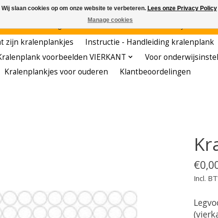
Wij slaan cookies op om onze website te verbeteren.
Lees onze Privacy Policy
Manage cookies
den - - - - Voordelige startersets - - - - De meest leerzame hobby voor kleuters!
t zijn kralenplankjes
Instructie - Handleiding kralenplank
Kralenplank voorbeelden VIERKANT
Voor onderwijsinste
Kralenplankjes voor ouderen
Klantbeoordelingen
Kra
€0,0
Incl. B
Legvo
(vierk