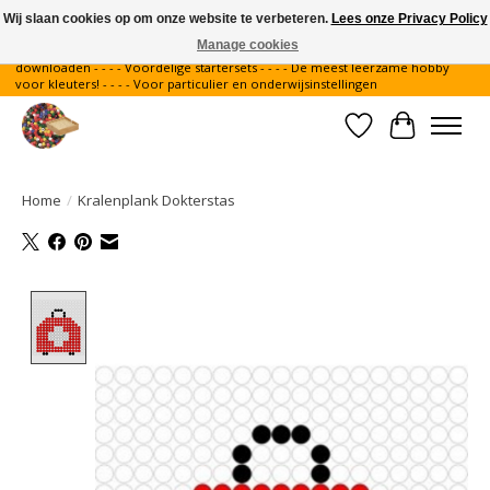
Wij slaan cookies op om onze website te verbeteren.
Lees onze Privacy Policy
Manage cookies
Gratis verzending binnen Nederland - - - - Legvoorbeelden gratis te
downloaden - - - - Voordelige startersets - - - - De meest leerzame hobby
voor kleuters! - - - - Voor particulier en onderwijsinstellingen
Verlanglijst
Winkelwa
Home
/
Kralenplank Dokterstas
Product image slideshow Items