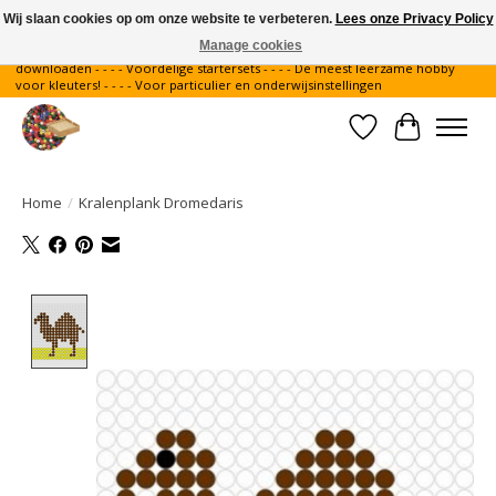
Wij slaan cookies op om onze website te verbeteren.
Lees onze Privacy Policy
Manage cookies
Gratis verzending binnen Nederland - - - - Legvoorbeelden gratis te
downloaden - - - - Voordelige startersets - - - - De meest leerzame hobby
voor kleuters! - - - - Voor particulier en onderwijsinstellingen
Verlanglijst
Winkelwa
Home
/
Kralenplank Dromedaris
Product image slideshow Items