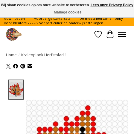
Wij slaan cookies op om onze website te verbeteren.
Lees onze Privacy Policy
Manage cookies
Gratis verzending binnen Nederland - - - - Legvoorbeelden gratis te
downloaden - - - - Voordelige startersets - - - - De meest leerzame hobby
voor kleuters! - - - - Voor particulier en onderwijsinstellingen
Verlanglijst
Winkelwa
Home
/
Kralenplank Herfstblad 1
Product image slideshow Items