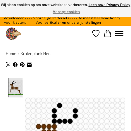
Wij slaan cookies op om onze website te verbeteren.
Lees onze Privacy Policy
Manage cookies
Gratis verzending binnen Nederland - - - - Legvoorbeelden gratis te
downloaden - - - - Voordelige startersets - - - - De meest leerzame hobby
voor kleuters! - - - - Voor particulier en onderwijsinstellingen
Verlanglijst
Winkelwa
Home
/
Kralenplank Hert
Product image slideshow Items