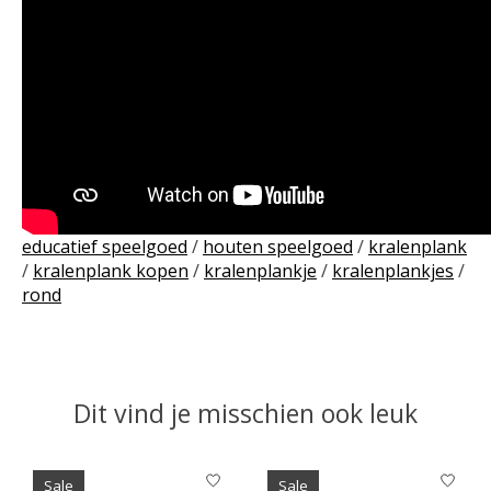
educatief speelgoed
/
houten speelgoed
/
kralenplank
/
kralenplank kopen
/
kralenplankje
/
kralenplankjes
/
rond
Dit vind je misschien ook leuk
Items van productcarrousel
Sale
Sale