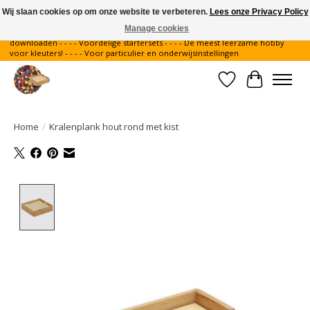
Wij slaan cookies op om onze website te verbeteren.
Lees onze Privacy Policy
Manage cookies
Gratis verzending binnen Nederland - - - - Legvoorbeelden gratis te
downloaden - - - - Voordelige startersets - - - - De meest leerzame hobby
voor kleuters! - - - - Voor particulier en onderwijsinstellingen
Verlanglijst
Winkelwa
Home
/
Kralenplank hout rond met kist
Product image slideshow Items