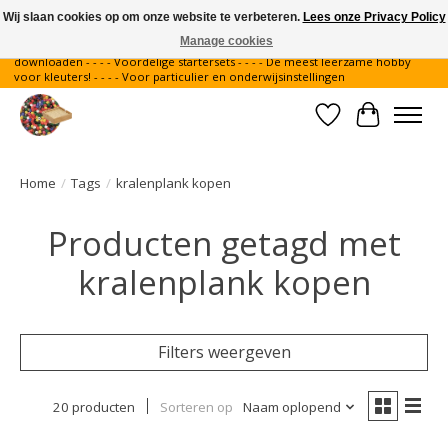
Wij slaan cookies op om onze website te verbeteren.
Lees onze Privacy Policy
Manage cookies
Gratis verzending binnen Nederland - - - - Legvoorbeelden gratis te
downloaden - - - - Voordelige startersets - - - - De meest leerzame hobby
voor kleuters! - - - - Voor particulier en onderwijsinstellingen
Verlanglijst
Winkelwa
Home
/
Tags
/
kralenplank kopen
Producten getagd met
kralenplank kopen
Filters weergeven
20 producten
Sorteren op
Naam oplopend