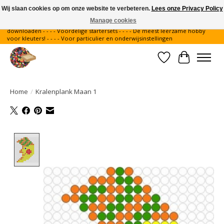
Wij slaan cookies op om onze website te verbeteren.
Lees onze Privacy Policy
Manage cookies
Gratis verzending binnen Nederland - - - - Legvoorbeelden gratis te
downloaden - - - - Voordelige startersets - - - - De meest leerzame hobby
voor kleuters! - - - - Voor particulier en onderwijsinstellingen
Verlanglijst
Winkelwa
Home
/
Kralenplank Maan 1
Product image slideshow Items