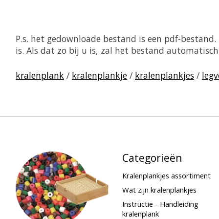
P.s. het gedownloade bestand is een pdf-bestand
is. Als dat zo bij u is, zal het bestand automati
kralenplank
/
kralenplankje
/
kralenplankjes
/
legv
Categorieën
Kralenplankjes assortiment
Wat zijn kralenplankjes
Instructie - Handleiding
kralenplank