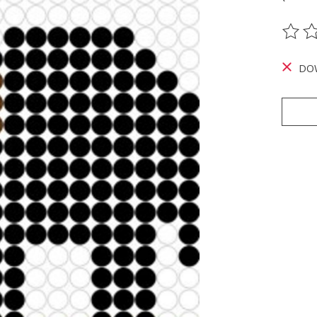
De be
DO