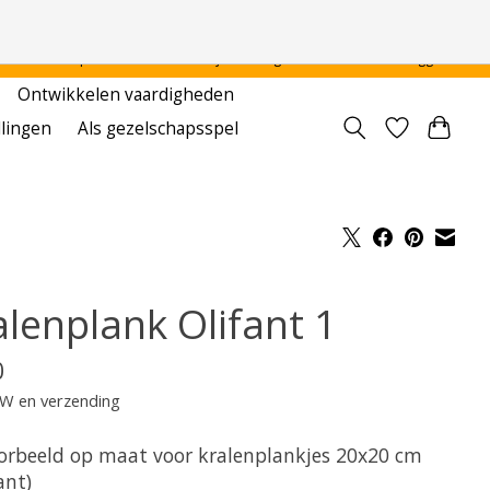
 - - - - Voor particulier en onderwijsinstellingen
Aanmelden / Inloggen
Ontwikkelen vaardigheden
llingen
Als gezelschapsspel
alenplank Olifant 1
0
TW en verzending
orbeeld op maat voor kralenplankjes 20x20 cm
ant)