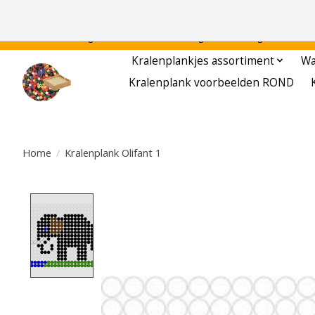
Gratis verzending binnen Nederland - - - - Legvoorbeelden gratis te downloa
Kralenplankjes assortiment
Wa
Kralenplank voorbeelden ROND
Home
/
Kralenplank Olifant 1
Product image slideshow Items