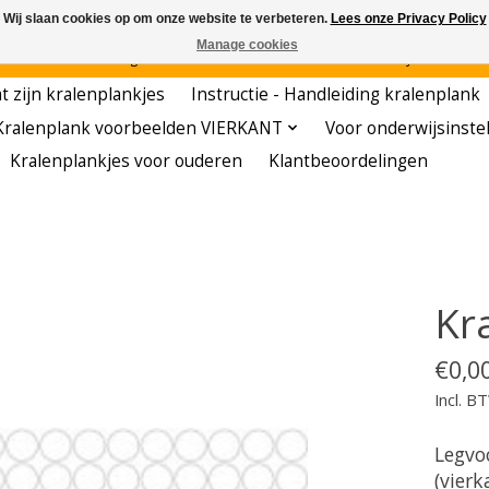
Wij slaan cookies op om onze website te verbeteren.
Lees onze Privacy Policy
Manage cookies
den - - - - Voordelige startersets - - - - De meest leerzame hobby voor kleuters!
t zijn kralenplankjes
Instructie - Handleiding kralenplank
Kralenplank voorbeelden VIERKANT
Voor onderwijsinste
Kralenplankjes voor ouderen
Klantbeoordelingen
Kr
€0,0
Incl. B
Legvo
(vierk