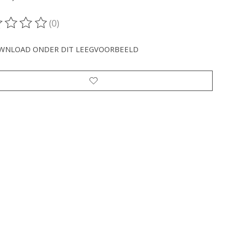
(0)
oordeling van dit product is
0
van de 5
WNLOAD ONDER DIT LEEGVOORBEELD