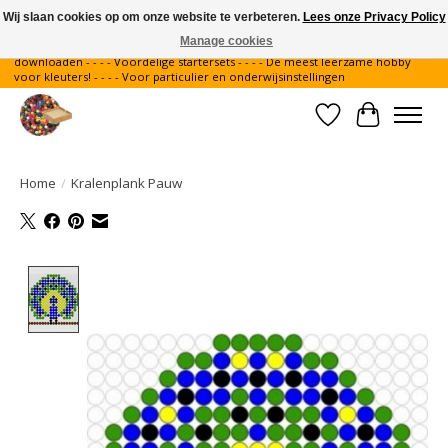
Wij slaan cookies op om onze website te verbeteren.
Lees onze Privacy Policy
Manage cookies
Gratis verzending binnen Nederland - - - - Legvoorbeelden gratis te
downloaden - - - - Voordelige startersets - - - - De meest leerzame hobby
voor kleuters! - - - - Voor particulier en onderwijsinstellingen
Verlanglijst
Winkelwa
Home
/
Kralenplank Pauw
Product image slideshow Items