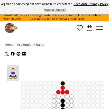
Wij slaan cookies op om onze website te verbeteren.
Lees onze Privacy Policy
Manage cookies
Gratis verzending binnen Nederland - - - - Legvoorbeelden gratis te
downloaden - - - - Voordelige startersets - - - - De meest leerzame hobby
voor kleuters! - - - - Voor particulier en onderwijsinstellingen
Verlanglijst
Winkelwa
Home
/
Kralenplank Raket
Product image slideshow Items