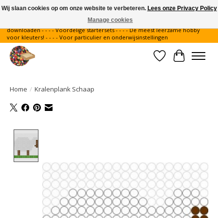
Wij slaan cookies op om onze website te verbeteren.
Lees onze Privacy Policy
Manage cookies
Gratis verzending binnen Nederland - - - - Legvoorbeelden gratis te
downloaden - - - - Voordelige startersets - - - - De meest leerzame hobby
voor kleuters! - - - - Voor particulier en onderwijsinstellingen
Verlanglijst
Winkelwa
Home
/
Kralenplank Schaap
Product image slideshow Items