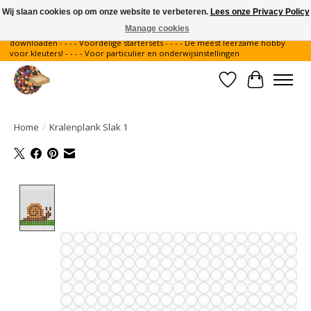
Wij slaan cookies op om onze website te verbeteren.
Lees onze Privacy Policy
Manage cookies
Gratis verzending binnen Nederland - - - - Legvoorbeelden gratis te
downloaden - - - - Voordelige startersets - - - - De meest leerzame hobby
voor kleuters! - - - - Voor particulier en onderwijsinstellingen
Verlanglijst
Winkelwa
Home
/
Kralenplank Slak 1
Product image slideshow Items