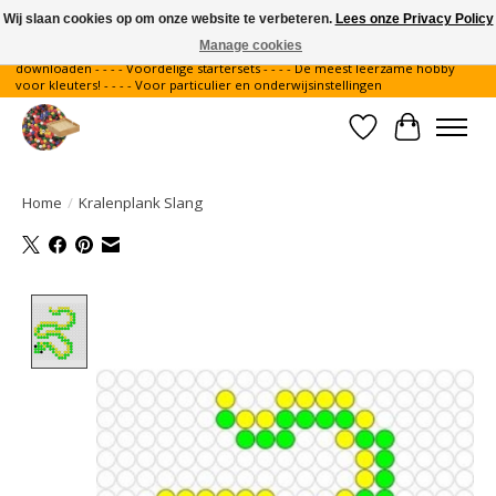
Wij slaan cookies op om onze website te verbeteren.
Lees onze Privacy Policy
Manage cookies
Gratis verzending binnen Nederland - - - - Legvoorbeelden gratis te
downloaden - - - - Voordelige startersets - - - - De meest leerzame hobby
voor kleuters! - - - - Voor particulier en onderwijsinstellingen
Verlanglijst
Winkelwa
Home
/
Kralenplank Slang
Product image slideshow Items